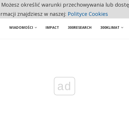
. Możesz określić warunki przechowywania lub dost
 PRZEMYSŁ. NA LIŚCIE SĄ DWA PODMIOTY Z POLSKI
ormacji znajdziesz w naszej:
Polityce Cookies
WIADOMOŚCI
IMPACT
300RESEARCH
300KLIMAT
ad