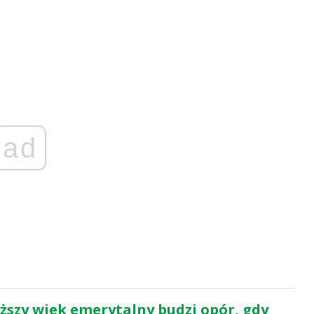
ad
ższy wiek emerytalny budzi opór, gdy