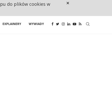
×
ępu do plików cookies w
CO TRZECIĄ ZŁOTÓWKĘ Z EMER
EXPLAINERY
WYWIADY