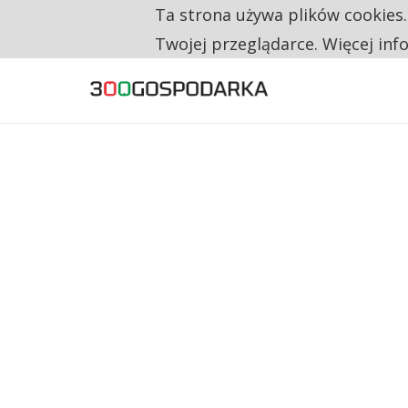
Ta strona używa plików cookies
TYLKO U NAS
RESTRYKCJE CHIN UDERZAJĄ W EUROPEJSKI
Twojej przeglądarce. Więcej inf