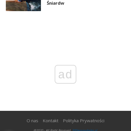
Śniardw
ad
O nas
Kontakt
Polityka Prywatności
@2020 - All Right Reserved.
300gospodarka.pl