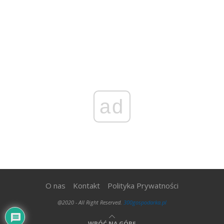
ad
O nas
Kontakt
Polityka Prywatności
@2020 - All Right Reserved.
300gospodarka.pl
WRÓĆ NA GÓRĘ