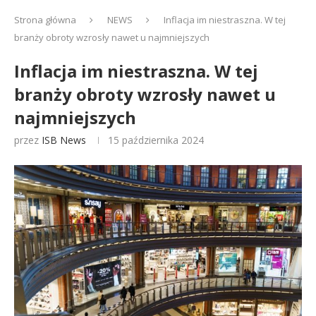
Strona główna
NEWS
Inflacja im niestraszna. W tej
branży obroty wzrosły nawet u najmniejszych
Inflacja im niestraszna. W tej
branży obroty wzrosły nawet u
najmniejszych
przez
ISB News
15 października 2024