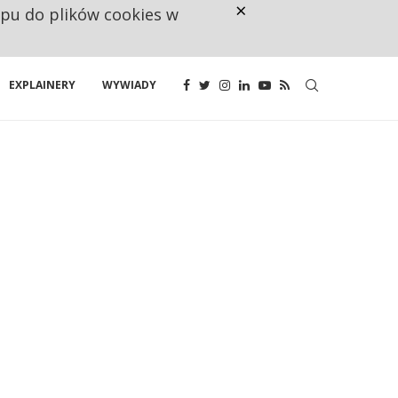
×
ępu do plików cookies w
160 ZNAKÓW TO ZA MAŁO. FUND
EXPLAINERY
WYWIADY