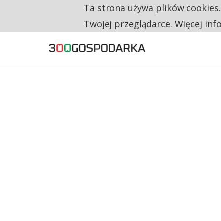
Ta strona używa plików cookies
TYLKO U NAS
CO TRZECIĄ ZŁOTÓWKĘ Z EMERYTURY SE
Twojej przeglądarce. Więcej inf
NA JEDEN WAKAT PRZYPADAJĄ 62 ZGŁOSZ