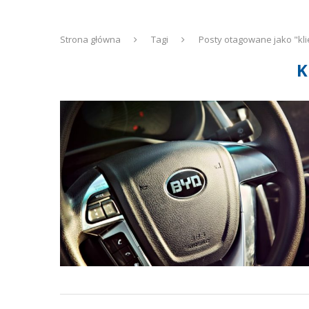
Strona główna
Tagi
Posty otagowane jako "kli
K