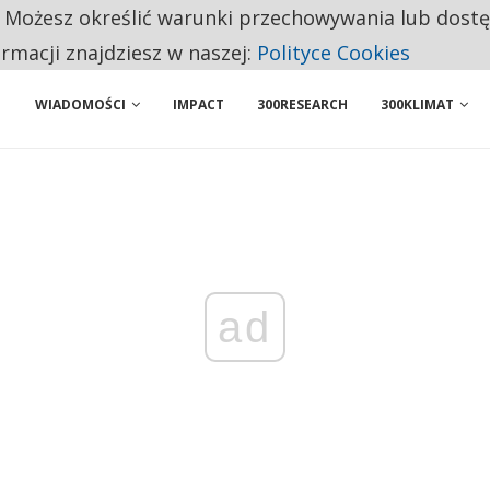
. Możesz określić warunki przechowywania lub dost
NIORZY PRZEZNACZAJĄ NA PODSTAWOWE ZAKUPY
ormacji znajdziesz w naszej:
Polityce Cookies
ENIA. WIELU KANDYDATÓW NIE ROZPOCZYNA PRACY
WIADOMOŚCI
IMPACT
300RESEARCH
300KLIMAT
ad