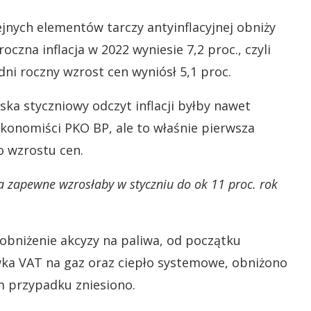
ejnych elementów tarczy antyinflacyjnej obniży
oczna inflacja w 2022 wyniesie 7,2 proc., czyli
edni roczny wzrost cen wyniósł 5,1 proc.
a styczniowy odczyt inflacji byłby nawet
ekonomiści PKO BP, ale to właśnie pierwsza
o wzrostu cen.
a zapewne wzrosłaby w styczniu do ok 11 proc. rok
 obniżenie akcyzy na paliwa, od początku
wka VAT na gaz oraz ciepło systemowe, obniżono
ym przypadku zniesiono.