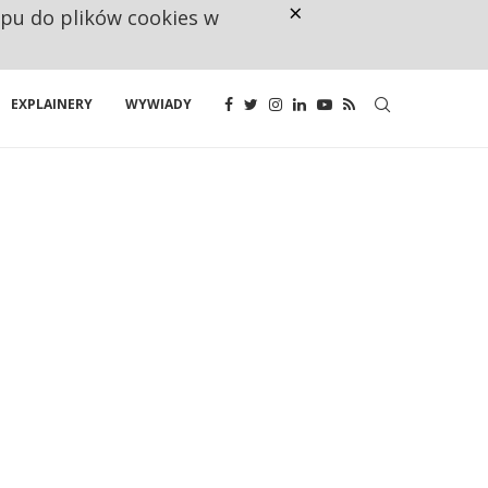
×
ępu do plików cookies w
NA JEDEN WAKAT PRZYPADAJĄ 
EXPLAINERY
WYWIADY