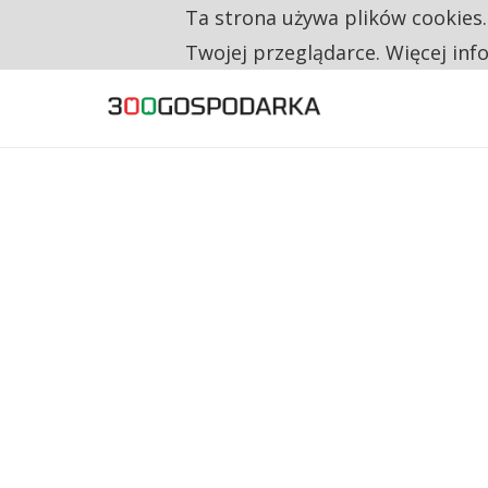
Ta strona używa plików cookies
TYLKO U NAS
CO TRZECIĄ ZŁOTÓWKĘ Z EMERYTURY SE
Twojej przeglądarce. Więcej inf