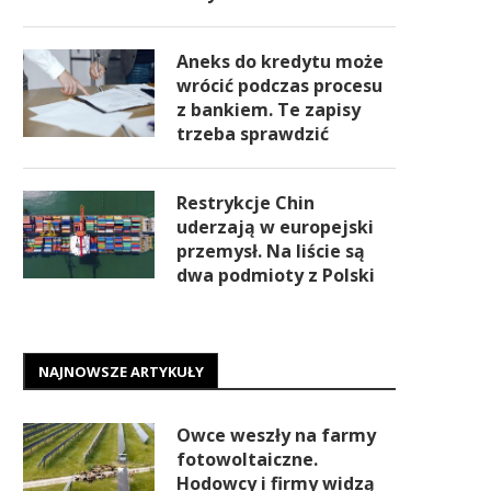
Aneks do kredytu może
wrócić podczas procesu
z bankiem. Te zapisy
trzeba sprawdzić
Restrykcje Chin
uderzają w europejski
przemysł. Na liście są
dwa podmioty z Polski
NAJNOWSZE ARTYKUŁY
Owce weszły na farmy
fotowoltaiczne.
Hodowcy i firmy widzą