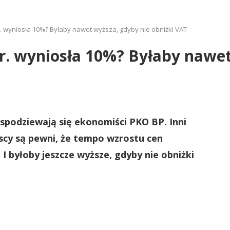
 r. wyniosła 10%? Byłaby nawet wyższa, gdyby nie obniżki VAT
2 r. wyniosła 10%? Byłaby nawe
, spodziewają się ekonomiści PKO BP. Inni
yscy są pewni, że tempo wzrostu cen
I byłoby jeszcze wyższe, gdyby nie obniżki