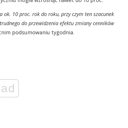
yczniu mogła wzrosnąć nawet do 10 proc.
ła ok. 10 proc. rok do roku, przy czym ten szacunek
 trudnego do przewidzenia efektu zmiany cenników
atnim podsumowaniu tygodnia.
ad