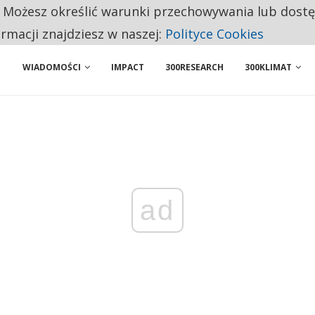
. Możesz określić warunki przechowywania lub dost
NIORZY PRZEZNACZAJĄ NA PODSTAWOWE ZAKUPY
ormacji znajdziesz w naszej:
Polityce Cookies
WIADOMOŚCI
IMPACT
300RESEARCH
300KLIMAT
ad