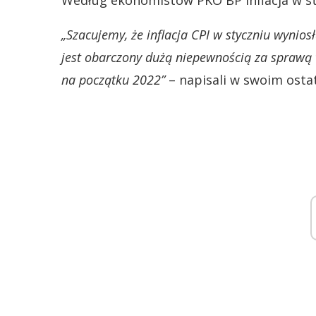
Według ekonomistów PKO BP inflacja w st
„Szacujemy, że inflacja CPI w styczniu wynios
jest obarczony dużą niepewnością za sprawą
na początku 2022”
– napisali w swoim ost