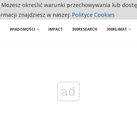
. Możesz określić warunki przechowywania lub dost
NIORZY PRZEZNACZAJĄ NA PODSTAWOWE ZAKUPY
ormacji znajdziesz w naszej:
Polityce Cookies
WIADOMOŚCI
IMPACT
300RESEARCH
300KLIMAT
ad