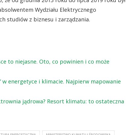
o, że od grudnia 2013 roku do lipca 2019 roku był
t absolwentem Wydziału Elektrycznego
h studiów z biznesu i zarządzania.
e to niejasne. Oto, co powinien i co może
 w energetyce i klimacie. Najpierw mapowanie
trownia jądrowa? Resort klimatu: to ostateczna
KTURA ENERGETYCZNA
MINISTERSTWO KLIMATU I ŚRODOWISKA