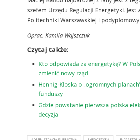
Maciej Bando najbardziej znany jest z teg
szefem Urzędu Regulacji Energetyki. Jes
Politechniki Warszawskiej i podyplomowyc
Oprac. Kamila Wajszczuk
Czytaj także:
Kto odpowiada za energetykę? W Polsc
zmienić nowy rząd
Hennig-Kloska o „ogromnych planach”
funduszy
Gdzie powstanie pierwsza polska elek
decyzja
ADMINISTRACJA PUBLICZNA
ENERGETYKA
INFRASTRU