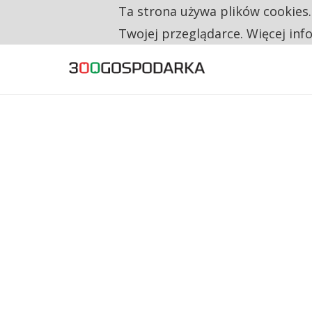
Ta strona używa plików cookies
TYLKO U NAS
CO TRZECIĄ ZŁOTÓWKĘ Z EMERYTURY SE
Twojej przeglądarce. Więcej inf