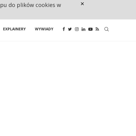
×
ępu do plików cookies w
NA JEDEN WAKAT PRZYPADAJĄ 
EXPLAINERY
WYWIADY