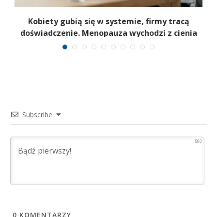
a
Kobiety gubią się w systemie, firmy tracą
6
doświadczenie. Menopauza wychodzi z cienia
Subscribe
500
0
KOMENTARZY