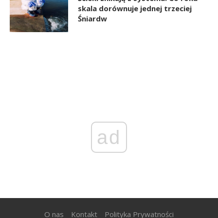
skala dorównuje jednej trzeciej
Śniardw
ad
O nas
Kontakt
Polityka Prywatności