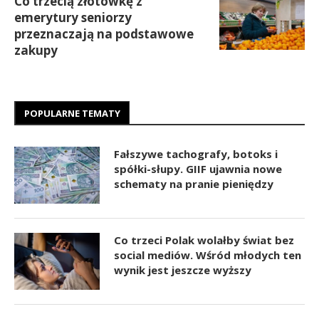
Co trzecią złotówkę z
emerytury seniorzy
przeznaczają na podstawowe
zakupy
POPULARNE TEMATY
Fałszywe tachografy, botoks i
spółki-słupy. GIIF ujawnia nowe
schematy na pranie pieniędzy
Co trzeci Polak wolałby świat bez
social mediów. Wśród młodych ten
wynik jest jeszcze wyższy