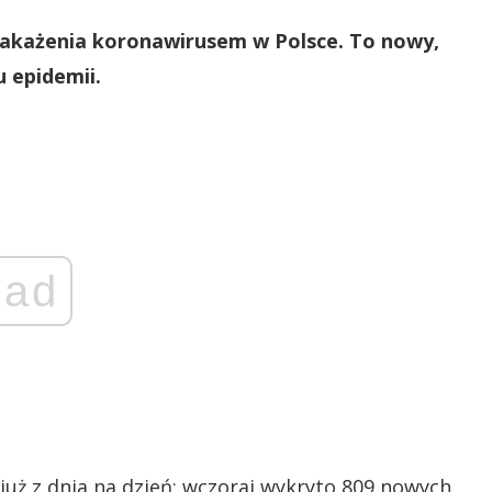
zakażenia koronawirusem w Polsce. To nowy,
u epidemii.
ad
już z dnia na dzień: wczoraj wykryto 809 nowych