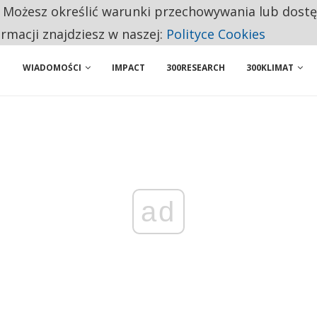
. Możesz określić warunki przechowywania lub dost
 PRZEMYSŁ. NA LIŚCIE SĄ DWA PODMIOTY Z POLSKI
ormacji znajdziesz w naszej:
Polityce Cookies
WIADOMOŚCI
IMPACT
300RESEARCH
300KLIMAT
ad