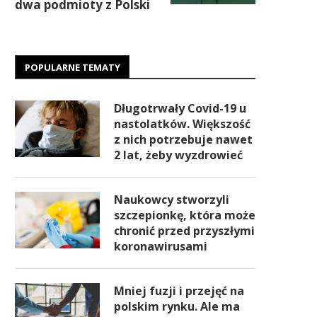
dwa podmioty z Polski
POPULARNE TEMATY
Długotrwały Covid-19 u
nastolatków. Większość
z nich potrzebuje nawet
2 lat, żeby wyzdrowieć
Naukowcy stworzyli
szczepionkę, która może
chronić przed przyszłymi
koronawirusami
Mniej fuzji i przejęć na
polskim rynku. Ale ma