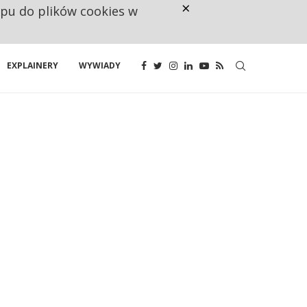
×
ępu do plików cookies w
CO TRZECIĄ ZŁOTÓWKĘ Z EMER
EXPLAINERY
WYWIADY