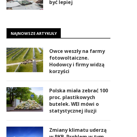
być lepiej
NAJNOWSZE ARTYKUŁY
Owce weszły na farmy
fotowoltaiczne.
Hodowcy i firmy widzą
korzyści
Polska miała zebrać 100
proc. plastikowych
butelek. WEI mówi o
statystycznej iluzji
Zmiany klimatu uderzą
w PKB. Problem w tym,