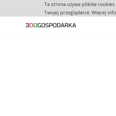
Ta strona używa plików cookies
TYLKO U NAS
RESTRYKCJE CHIN UDERZAJĄ W EUROPEJSKI
Twojej przeglądarce. Więcej inf