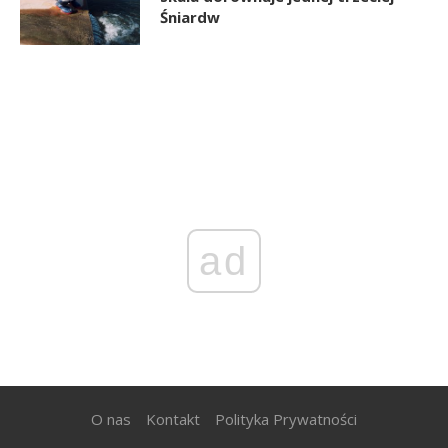
Śniardw
ad
O nas
Kontakt
Polityka Prywatności