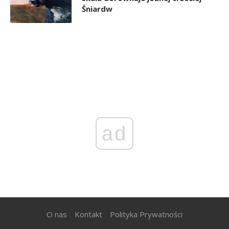
Śniardw
ad
O nas
Kontakt
Polityka Prywatności