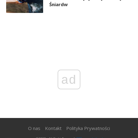
Śniardw
ad
O nas
Kontakt
Polityka Prywatności