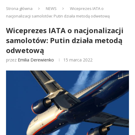
Strona główna
NEWS
Wiceprezes IATA o
nacjonalizacji samolotów: Putin działa metodą odwetową
Wiceprezes IATA o nacjonalizacji
samolotów: Putin działa metodą
odwetową
przez
Emilia Derewienko
15 marca 2022