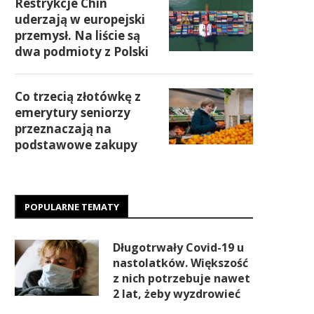
Restrykcje Chin
uderzają w europejski
przemysł. Na liście są
dwa podmioty z Polski
Co trzecią złotówkę z
emerytury seniorzy
przeznaczają na
podstawowe zakupy
POPULARNE TEMATY
Długotrwały Covid-19 u
nastolatków. Większość
z nich potrzebuje nawet
2 lat, żeby wyzdrowieć