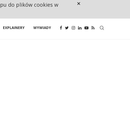
×
ępu do plików cookies w
NA JEDEN WAKAT PRZYPADAJĄ 
EXPLAINERY
WYWIADY