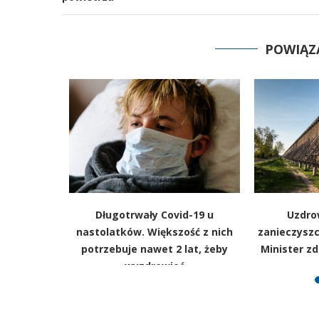
POWIĄZ
rządu.
Długotrwały Covid-19 u
Uzdro
powiedzi z
nastolatków. Większość z nich
zanieczysz
weszły w
potrzebuje nawet 2 lat, żeby
Minister z
wyzdrowieć