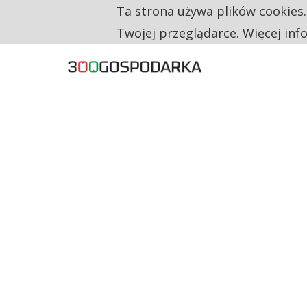
Ta strona używa plików cookies
TYLKO U NAS
CO TRZECIĄ ZŁOTÓWKĘ Z EMERYTURY SE
Twojej przeglądarce. Więcej inf