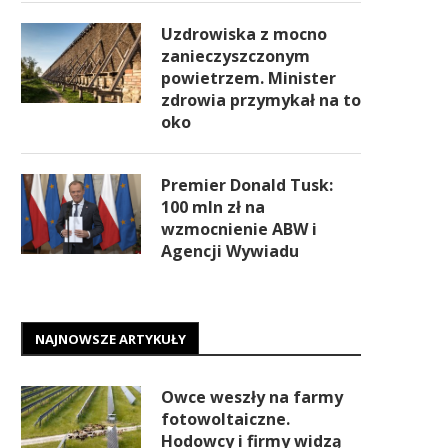
Uzdrowiska z mocno
zanieczyszczonym
powietrzem. Minister
zdrowia przymykał na to
oko
Premier Donald Tusk:
100 mln zł na
wzmocnienie ABW i
Agencji Wywiadu
NAJNOWSZE ARTYKUŁY
Owce weszły na farmy
fotowoltaiczne.
Hodowcy i firmy widzą