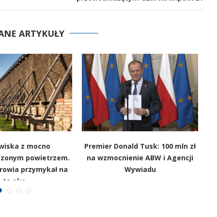
ANE ARTYKUŁY
wiska z mocno
Premier Donald Tusk: 100 mln zł
czonym powietrzem.
na wzmocnienie ABW i Agencji
drowia przymykał na
Wywiadu
to oko