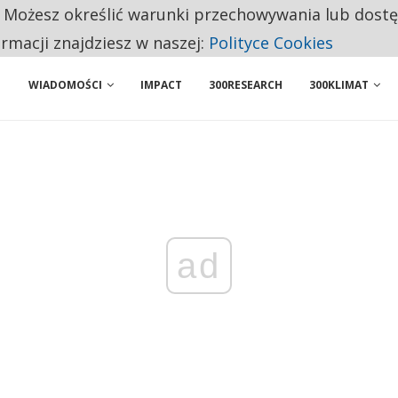
. Możesz określić warunki przechowywania lub dost
NIORZY PRZEZNACZAJĄ NA PODSTAWOWE ZAKUPY
ormacji znajdziesz w naszej:
Polityce Cookies
WIADOMOŚCI
IMPACT
300RESEARCH
300KLIMAT
ad