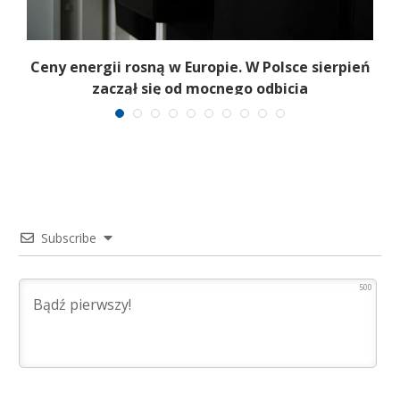
Ceny energii rosną w Europie. W Polsce sierpień
K
zaczął się od mocnego odbicia
Subscribe
500