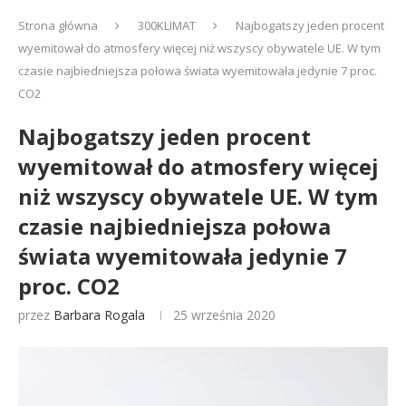
Strona główna
300KLIMAT
Najbogatszy jeden procent
wyemitował do atmosfery więcej niż wszyscy obywatele UE. W tym
czasie najbiedniejsza połowa świata wyemitowała jedynie 7 proc.
CO2
Najbogatszy jeden procent
wyemitował do atmosfery więcej
niż wszyscy obywatele UE. W tym
czasie najbiedniejsza połowa
świata wyemitowała jedynie 7
proc. CO2
przez
Barbara Rogala
25 września 2020