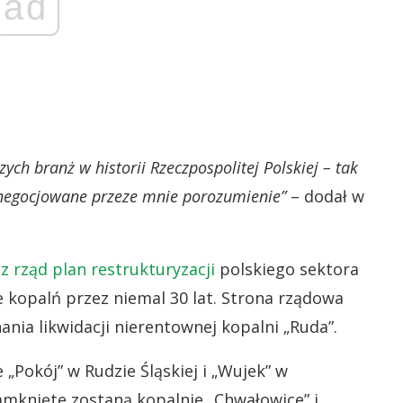
ad
ych branż w historii Rzeczpospolitej Polskiej – tak
ynegocjowane przeze mnie porozumienie”
– dodał w
z rząd plan restrukturyzacji
polskiego sektora
 kopalń przez niemal 30 lat. Strona rządowa
ania likwidacji nierentownej kopalni „Ruda”.
„Pokój” w Rudzie Śląskiej i „Wujek” w
amknięte zostaną kopalnie „Chwałowice” i