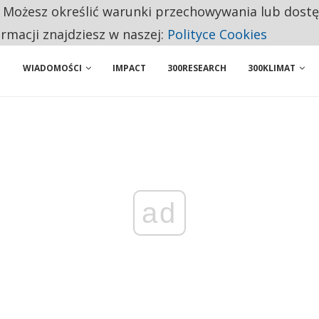
. Możesz określić warunki przechowywania lub dost
 PRZEMYSŁ. NA LIŚCIE SĄ DWA PODMIOTY Z POLSKI
ormacji znajdziesz w naszej:
Polityce Cookies
WIADOMOŚCI
IMPACT
300RESEARCH
300KLIMAT
ad