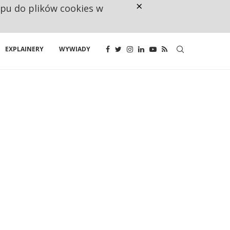
×
ępu do plików cookies w
CO TRZECIĄ ZŁOTÓWKĘ Z EMER
EXPLAINERY
WYWIADY