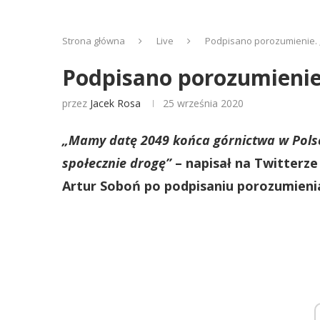
Strona główna
Live
Podpisano porozumienie. „
Podpisano porozumienie.
przez
Jacek Rosa
25 września 2020
„Mamy datę 2049 końca górnictwa w Polsc
społecznie drogę”
– napisał na Twitterz
Artur Soboń po podpisaniu porozumienia