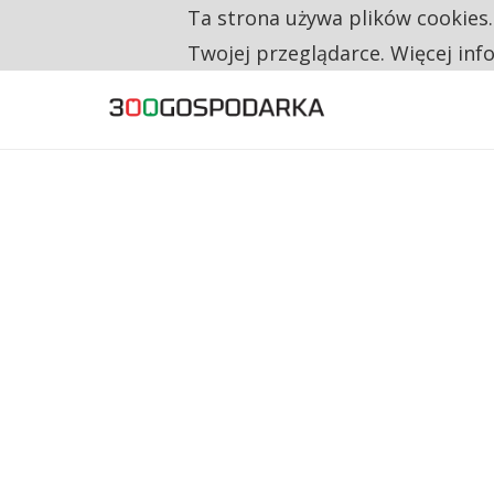
Ta strona używa plików cookies
TYLKO U NAS
RESTRYKCJE CHIN UDERZAJĄ W EUROPEJSKI
Twojej przeglądarce. Więcej inf