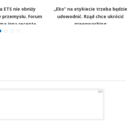
 ETS nie obniży
„Eko” na etykiecie trzeba będzie
 przemysłu. Forum
udowodnić. Rząd chce ukrócić
 ma inną receptę
greenwashing
500