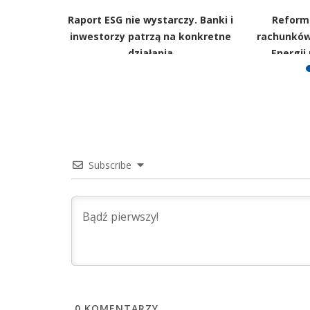
e długi
Raport ESG nie wystarczy. Banki i
Reforma
rekordowe
inwestorzy patrzą na konkretne
rachunków
działania
Energii
Subscribe
0
KOMENTARZY