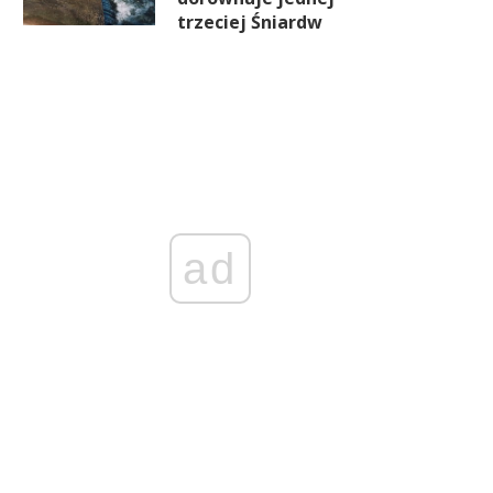
trzeciej Śniardw
ad