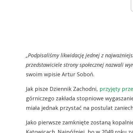
„Podpisaliśmy likwidację jednej z najważniejsz
przedstawiciele strony społecznej nazwali w
swoim wpisie Artur Soboń.
Jak pisze Dziennik Zachodni,
przyjęty prze
górniczego zakłada stopniowe wygaszanie
miała jednak przystać na postulat zaniech
Jako pierwsze zamknięte zostaną kopalnie 
Katowicach. Najpóźniej, bo w 2049 roku z