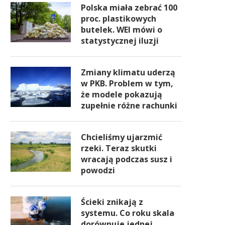
Polska miała zebrać 100
proc. plastikowych
butelek. WEI mówi o
statystycznej iluzji
Zmiany klimatu uderzą
w PKB. Problem w tym,
że modele pokazują
zupełnie różne rachunki
Chcieliśmy ujarzmić
rzeki. Teraz skutki
wracają podczas susz i
powodzi
Ścieki znikają z
systemu. Co roku skala
dorównuje jednej