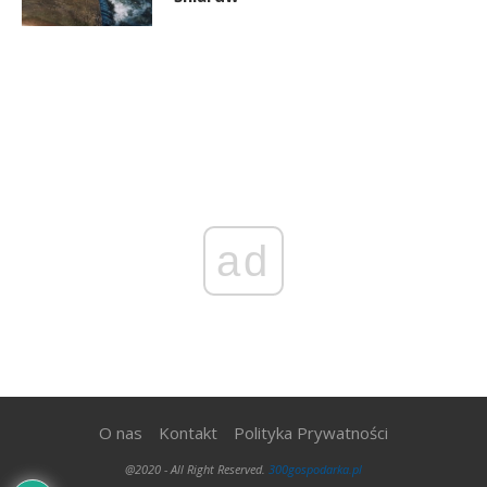
ad
O nas
Kontakt
Polityka Prywatności
@2020 - All Right Reserved.
300gospodarka.pl