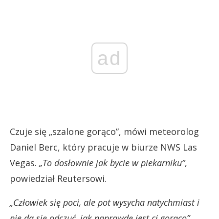
ad
Czuje się „szalone gorąco”, mówi meteorolog
Daniel Berc, który pracuje w biurze NWS Las
Vegas.
„To dosłownie jak bycie w piekarniku”
,
powiedział Reutersowi.
„Człowiek się poci, ale pot wysycha natychmiast i
nie da się odczuć, jak naprawdę jest ci gorąco”,