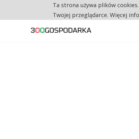
Ta strona używa plików cookies
TYLKO U NAS
TRZECH NA CZTERECH PONOWNIE ZAŁOŻYŁO
Twojej przeglądarce. Więcej inf