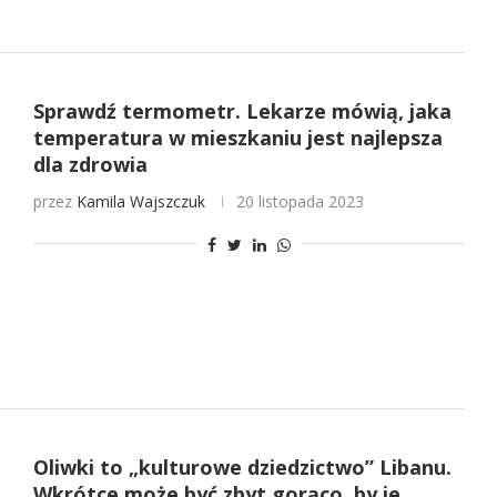
Sprawdź termometr. Lekarze mówią, jaka
temperatura w mieszkaniu jest najlepsza
dla zdrowia
przez
Kamila Wajszczuk
20 listopada 2023
Oliwki to „kulturowe dziedzictwo” Libanu.
Wkrótce może być zbyt gorąco, by je