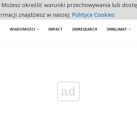
. Możesz określić warunki przechowywania lub dost
BY WŁASNĄ FIRMĘ. INNYM JUŻ TAK ŁATWO JEJ NIE POLECAJĄ
ormacji znajdziesz w naszej:
Polityce Cookies
WIADOMOŚCI
IMPACT
300RESEARCH
300KLIMAT
ad