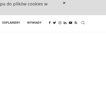
×
ępu do plików cookies w
RESTRYKCJE CHIN UDERZAJĄ W E
EXPLAINERY
WYWIADY