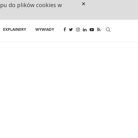
×
ępu do plików cookies w
CO TRZECIĄ ZŁOTÓWKĘ Z EMER
EXPLAINERY
WYWIADY