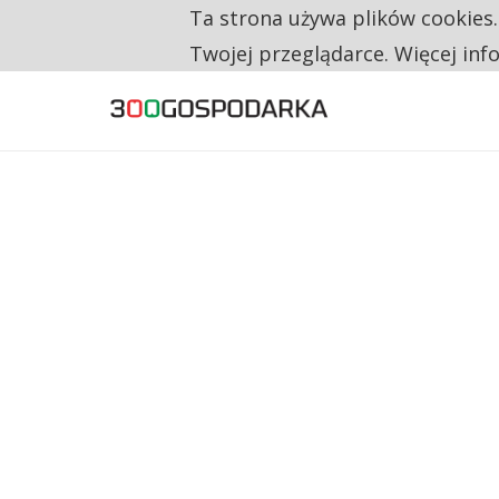
Ta strona używa plików cookies
TYLKO U NAS
RESTRYKCJE CHIN UDERZAJĄ W EUROPEJSKI
Twojej przeglądarce. Więcej inf