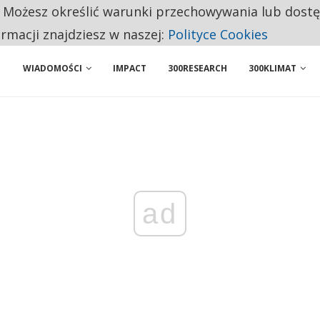
. Możesz określić warunki przechowywania lub dost
 PRZEMYSŁ. NA LIŚCIE SĄ DWA PODMIOTY Z POLSKI
ormacji znajdziesz w naszej:
Polityce Cookies
WIADOMOŚCI
IMPACT
300RESEARCH
300KLIMAT
ad