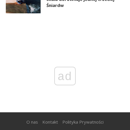
Śniardw
ad
O nas
Kontakt
Polityka Prywatności