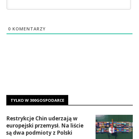
0
KOMENTARZY
TYLKO W 300GOSPODARCE
Restrykcje Chin uderzają w
europejski przemysł. Na liście
są dwa podmioty z Polski