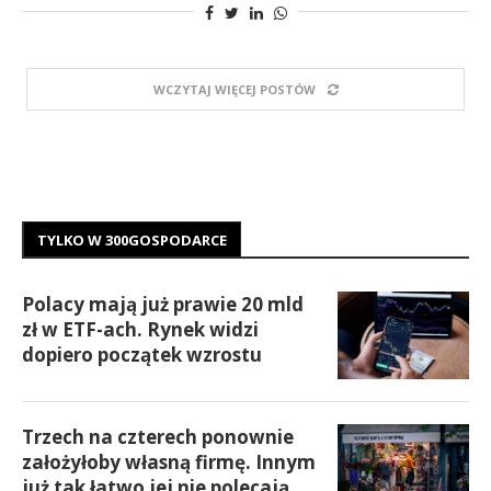
WCZYTAJ WIĘCEJ POSTÓW
TYLKO W 300GOSPODARCE
Polacy mają już prawie 20 mld
zł w ETF-ach. Rynek widzi
dopiero początek wzrostu
Trzech na czterech ponownie
założyłoby własną firmę. Innym
już tak łatwo jej nie polecają