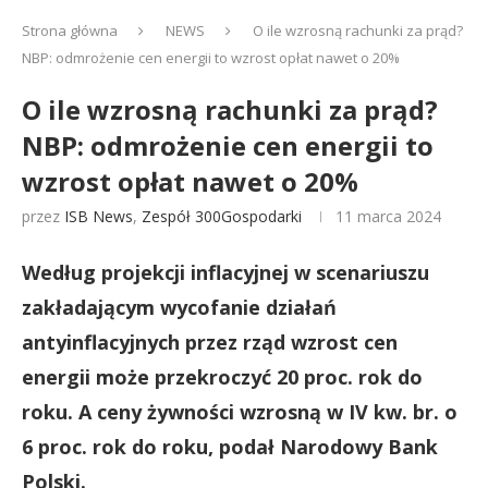
Strona główna
NEWS
O ile wzrosną rachunki za prąd?
NBP: odmrożenie cen energii to wzrost opłat nawet o 20%
O ile wzrosną rachunki za prąd?
NBP: odmrożenie cen energii to
wzrost opłat nawet o 20%
przez
ISB News
,
Zespół 300Gospodarki
11 marca 2024
Według projekcji inflacyjnej w scenariuszu
zakładającym wycofanie działań
antyinflacyjnych przez rząd wzrost cen
energii może przekroczyć 20 proc. rok do
roku. A ceny żywności wzrosną w IV kw. br. o
6 proc. rok do roku, podał Narodowy Bank
Polski.