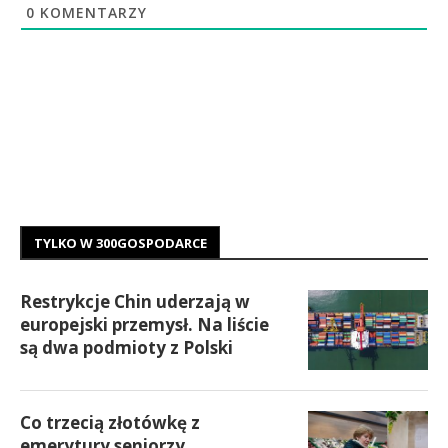
0
KOMENTARZY
TYLKO W 300GOSPODARCE
Restrykcje Chin uderzają w
europejski przemysł. Na liście
są dwa podmioty z Polski
Co trzecią złotówkę z
emerytury seniorzy