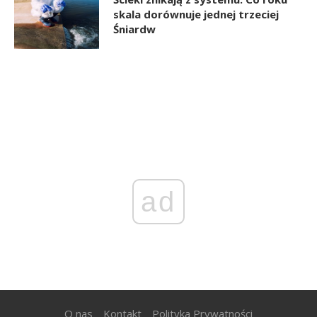
skala dorównuje jednej trzeciej
Śniardw
ad
O nas
Kontakt
Polityka Prywatności