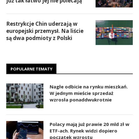
już tak łatwo jej nie polecają
Restrykcje Chin uderzają w
europejski przemysł. Na liście
są dwa podmioty z Polski
POPULARNE TEMATY
Nagłe odbicie na rynku mieszkań.
W jednym mieście sprzedaż
wzrosła ponaddwukrotnie
Polacy mają już prawie 20 mld zł w
ETF-ach. Rynek widzi dopiero
początek wzrostu