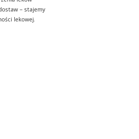
 dostaw – stajemy
ności lekowej.