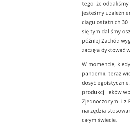
tego, że oddaliśmy
jesteśmy uzależnie
ciągu ostatnich 30 
się tym daliśmy os
później Zachód wyga
zaczęła dyktować w
W momencie, kiedy 
pandemii, teraz wi
dosyć egoistycznie.
produkcji leków wp
Zjednoczonymi i z 
narzędzia stosowan
całym świecie.