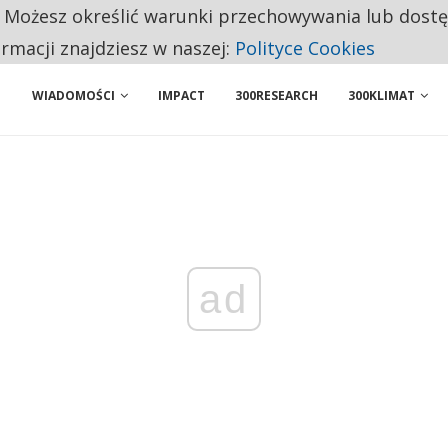
. Możesz określić warunki przechowywania lub dost
 PRZEMYSŁ. NA LIŚCIE SĄ DWA PODMIOTY Z POLSKI
ormacji znajdziesz w naszej:
Polityce Cookies
WIADOMOŚCI
IMPACT
300RESEARCH
300KLIMAT
ad