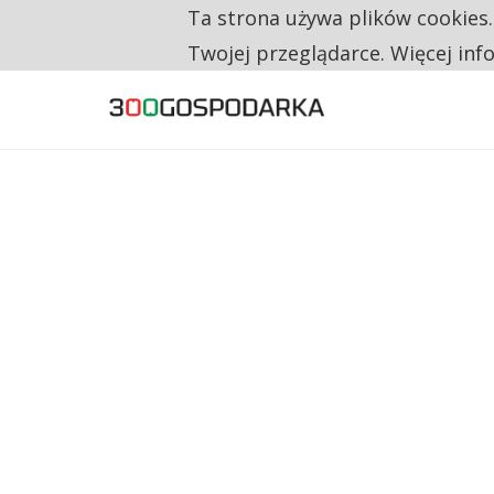
Ta strona używa plików cookies
TYLKO U NAS
RESTRYKCJE CHIN UDERZAJĄ W EUROPEJSKI
Twojej przeglądarce. Więcej inf