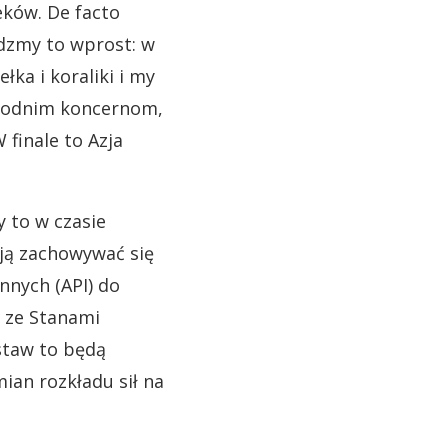
eków. De facto
edzmy to wprost: w
łka i koraliki i my
chodnim koncernom,
 finale to Azja
y to w czasie
ają zachowywać się
nnych (API) do
h ze Stanami
staw to będą
an rozkładu sił na