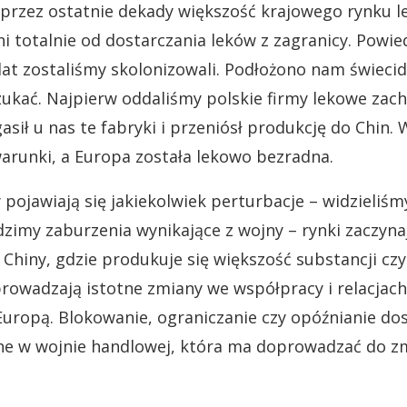
 przez ostatnie dekady większość krajowego rynku l
ni totalnie od dostarczania leków z zagranicy. Powi
lat zostaliśmy skolonizowali. Podłożono nam świecide
zukać. Najpierw oddaliśmy polskie firmy lekowe za
sił u nas te fabryki i przeniósł produkcję do Chin. W
arunki, a Europa została lekowo bezradna.
pojawiają się jakiekolwiek perturbacje – widzieliśm
dzimy zaburzenia wynikające z wojny – rynki zaczyn
 Chiny, gdzie produkuje się większość substancji czy
rowadzają istotne zmiany we współpracy i relacjac
Europą. Blokowanie, ograniczanie czy opóźnianie do
e w wojnie handlowej, która ma doprowadzać do zmi