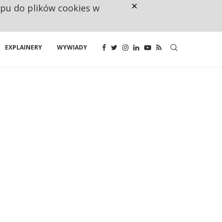
×
ępu do plików cookies w
CO TRZECIĄ ZŁOTÓWKĘ Z EMER
EXPLAINERY
WYWIADY