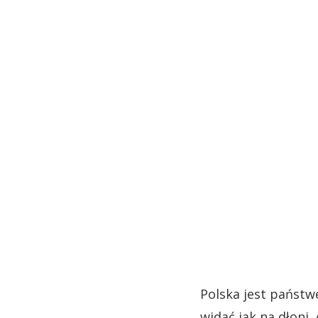
Polska jest państw
widać jak na dłoni