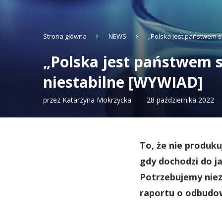
Strona główna
NEWS
„Polska jest państwem s
„Polska jest państwem 
niestabilne [WYWIAD]
przez
Katarzyna Mokrzycka
28 października 2022
To, że nie produk
gdy dochodzi do j
Potrzebujemy niez
raportu o odbudow