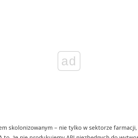
ad
em skolonizowanym – nie tylko w sektorze farmacji, 
. A to, że nie produkujemy API niezbędnych do wytwo