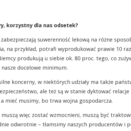
wy, korzystny dla nas odsetek?
 zabezpieczają suwerenność lekową na różne sposo
ia, na przykład, potrafi wyprodukować prawie 10 raz
iemcy produkują u siebie ok. 80 proc. tego, co zuży
kże nasze docelowe minimum.
ilne koncerny, w niektórych udziały ma także państ
ezpieczeństwo, ale też są w stanie dyktować relacj
 a mieć musimy, bo trwa wojna gospodarcza.
 muszą więc zostać wzmocnieni, muszą być traktow
adnie odwrotnie – tłamsimy naszych producentów i p