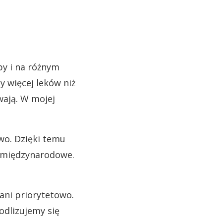
by i na różnym
y więcej leków niż
wają. W mojej
wo. Dzięki temu
e międzynarodowe.
ani priorytetowo.
odlizujemy się