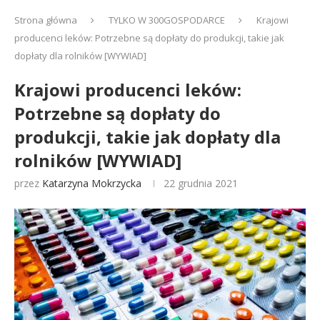
Strona główna
TYLKO W 300GOSPODARCE
Krajowi
producenci leków: Potrzebne są dopłaty do produkcji, takie jak
dopłaty dla rolników [WYWIAD]
Krajowi producenci leków:
Potrzebne są dopłaty do
produkcji, takie jak dopłaty dla
rolników [WYWIAD]
przez
Katarzyna Mokrzycka
22 grudnia 2021