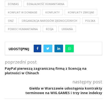
DONBAS
DZIAŁALNOŚĆ HUMANITARNA
KONFLIKT W DONBASIE
KONFLIKTY
KONFLIKTY ZBROJNE
ONZ
ORGANIZACJA NARODÓW ZJEDNOCZONYCH
POLSKA
POMOC HUMANITARNA
ROSJA
UKRAINA
UDOSTĘPNIJ
poprzedni post
PayPal pierwszą zagraniczną firmą z licencją na
płatności w Chinach
następny post
Giełda w Warszawie udostępnia kontrakty
terminowe na WIG.GAMES i trzy inne indeksy