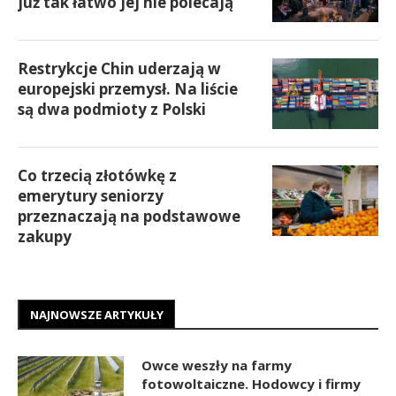
już tak łatwo jej nie polecają
Restrykcje Chin uderzają w
europejski przemysł. Na liście
są dwa podmioty z Polski
Co trzecią złotówkę z
emerytury seniorzy
przeznaczają na podstawowe
zakupy
NAJNOWSZE ARTYKUŁY
Owce weszły na farmy
fotowoltaiczne. Hodowcy i firmy