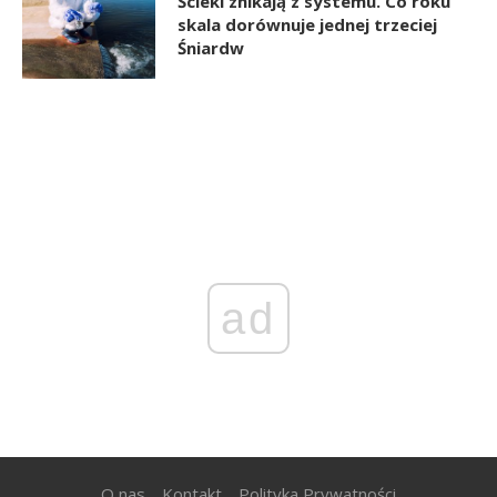
Ścieki znikają z systemu. Co roku
skala dorównuje jednej trzeciej
Śniardw
ad
O nas
Kontakt
Polityka Prywatności