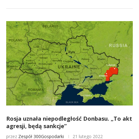
Rosja uznała niepodległość Donbasu. „To akt
agresji, będą sankcje”
przez
Zespół 300Gospodarki
21 lutego 2022