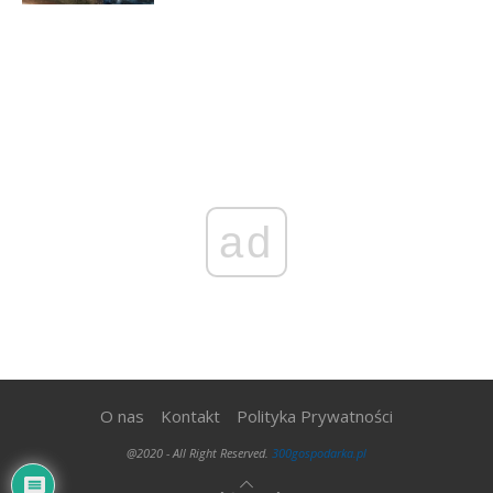
ad
O nas
Kontakt
Polityka Prywatności
@2020 - All Right Reserved.
300gospodarka.pl