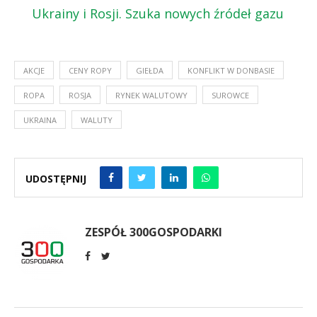
Ukrainy i Rosji. Szuka nowych źródeł gazu
AKCJE
CENY ROPY
GIEŁDA
KONFLIKT W DONBASIE
ROPA
ROSJA
RYNEK WALUTOWY
SUROWCE
UKRAINA
WALUTY
UDOSTĘPNIJ
ZESPÓŁ 300GOSPODARKI