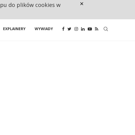
×
ępu do plików cookies w
CO TRZECIĄ ZŁOTÓWKĘ Z EMER
EXPLAINERY
WYWIADY