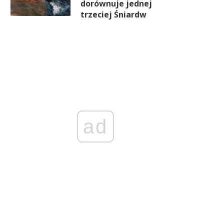
dorównuje jednej
trzeciej Śniardw
ad