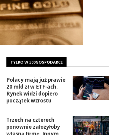
TYLKO W 300GOSPODARCE
Polacy mają już prawie
20 mld zł w ETF-ach.
Rynek widzi dopiero
początek wzrostu
Trzech na czterech
ponownie założyłoby
własną firmę. Innym