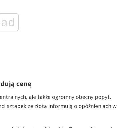
ad
ndują cenę
centralnych, ale także ogromny obecny popyt,
nci sztabek ze złota informują o opóźnieniach w