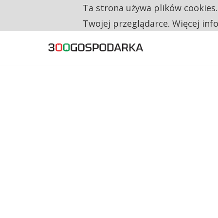
Ta strona używa plików cookies
TYLKO U NAS
RESTRYKCJE CHIN UDERZAJĄ W EUROPEJSKI
Twojej przeglądarce. Więcej inf