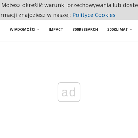
. Możesz określić warunki przechowywania lub dost
 PRZEMYSŁ. NA LIŚCIE SĄ DWA PODMIOTY Z POLSKI
ormacji znajdziesz w naszej:
Polityce Cookies
WIADOMOŚCI
IMPACT
300RESEARCH
300KLIMAT
ad