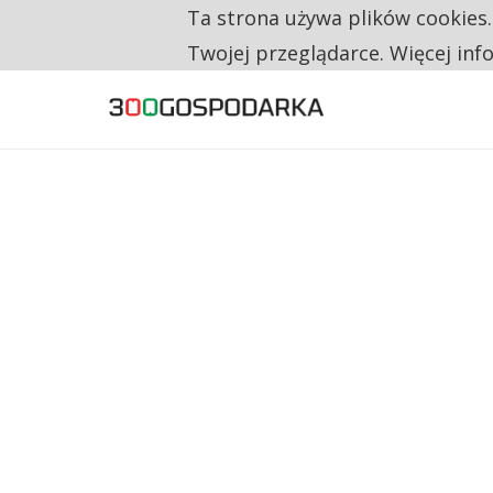
Ta strona używa plików cookies
TYLKO U NAS
NA JEDEN WAKAT PRZYPADAJĄ 62 ZGŁOSZ
Twojej przeglądarce. Więcej inf