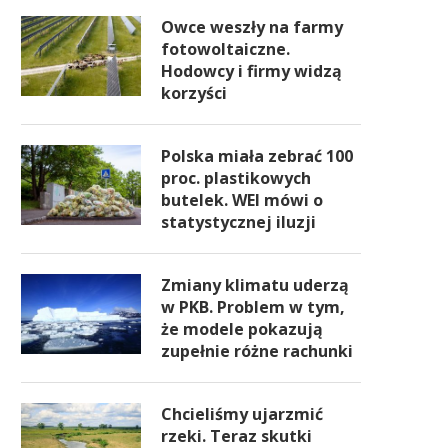
Owce weszły na farmy
fotowoltaiczne.
Hodowcy i firmy widzą
korzyści
Polska miała zebrać 100
proc. plastikowych
butelek. WEI mówi o
statystycznej iluzji
Zmiany klimatu uderzą
w PKB. Problem w tym,
że modele pokazują
zupełnie różne rachunki
Chcieliśmy ujarzmić
rzeki. Teraz skutki