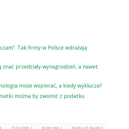
ączam”. Tak firmy w Polsce wdrażają
cą znać przedziały wynagrodzeń, a nawet
nologia może wspierać, a kiedy wyklucza?
 matki można by zwolnić z podatku
E
POKOLENIE Z
WORK WAR Z
WORK-LIFE BALANCE