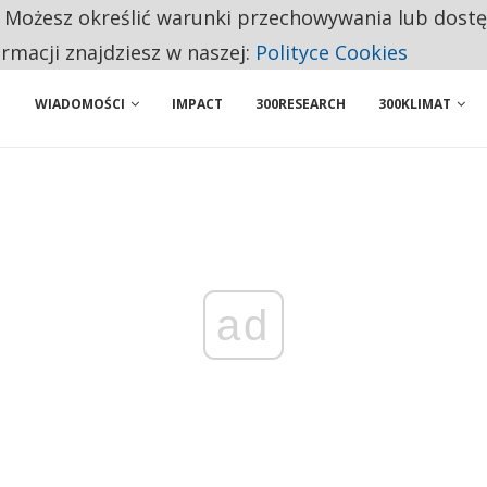
. Możesz określić warunki przechowywania lub dost
ENIA. WIELU KANDYDATÓW NIE ROZPOCZYNA PRACY
ormacji znajdziesz w naszej:
Polityce Cookies
WIADOMOŚCI
IMPACT
300RESEARCH
300KLIMAT
ad