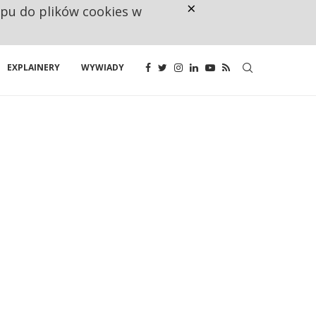
×
ępu do plików cookies w
160 ZNAKÓW TO ZA MAŁO. FUND
EXPLAINERY
WYWIADY