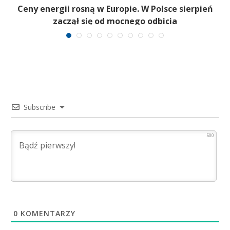
Ceny energii rosną w Europie. W Polsce sierpień
K
zaczął się od mocnego odbicia
Subscribe
500
0
KOMENTARZY