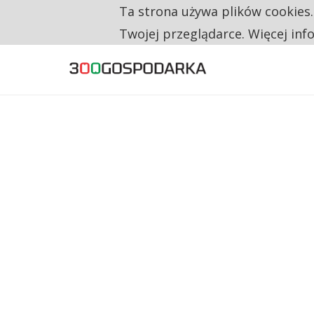
Ta strona używa plików cookies
TYLKO U NAS
CO TRZECIĄ ZŁOTÓWKĘ Z EMERYTURY SE
Twojej przeglądarce. Więcej inf