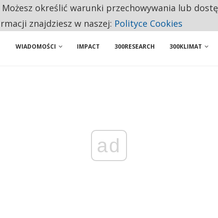
. Możesz określić warunki przechowywania lub dost
NIORZY PRZEZNACZAJĄ NA PODSTAWOWE ZAKUPY
ormacji znajdziesz w naszej:
Polityce Cookies
WIADOMOŚCI
IMPACT
300RESEARCH
300KLIMAT
ad