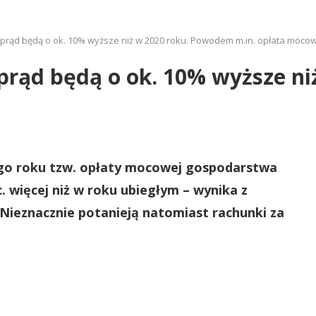
prąd będą o ok. 10% wyższe niż w 2020 roku. Powodem m.in. opłata moco
 prąd będą o ok. 10% wyższe n
go roku tzw. opłaty mocowej gospodarstwa
 więcej niż w roku ubiegłym – wynika z
 Nieznacznie potanieją natomiast rachunki za