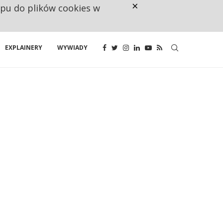
×
ępu do plików cookies w
NA JEDEN WAKAT PRZYPADAJĄ 
EXPLAINERY
WYWIADY