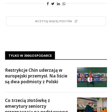
WCZYTAJ WIĘCEJ POSTÓW
TYLKO W 300GOSPODARCE
Restrykcje Chin uderzają w
europejski przemysł. Na liście
są dwa podmioty z Polski
Co trzecią złotówkę z
emerytury seniorzy
przeznaczają na podstawowe