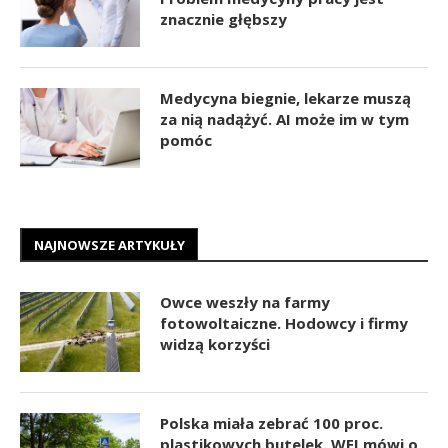
znacznie głębszy
Medycyna biegnie, lekarze muszą
za nią nadążyć. AI może im w tym
pomóc
NAJNOWSZE ARTYKUŁY
Owce weszły na farmy
fotowoltaiczne. Hodowcy i firmy
widzą korzyści
Polska miała zebrać 100 proc.
plastikowych butelek. WEI mówi o