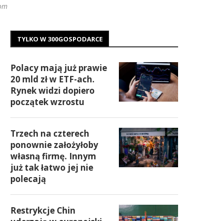
com
TYLKO W 300GOSPODARCE
Polacy mają już prawie
20 mld zł w ETF-ach.
Rynek widzi dopiero
początek wzrostu
Trzech na czterech
ponownie założyłoby
własną firmę. Innym
już tak łatwo jej nie
polecają
Restrykcje Chin