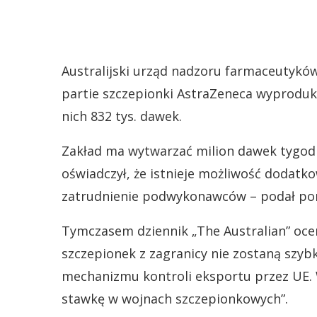
Australijski urząd nadzoru farmaceutyków
partie szczepionki AstraZeneca wyproduko
nich 832 tys. dawek.
Zakład ma wytwarzać milion dawek tygodn
oświadczył, że istnieje możliwość doda
zatrudnienie podwykonawców – podał por
Tymczasem dziennik „The Australian” oce
szczepionek z zagranicy nie zostaną sz
mechanizmu kontroli eksportu przez UE. 
stawkę w wojnach szczepionkowych”.