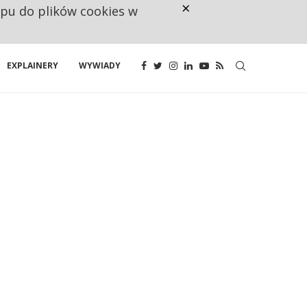
×
ępu do plików cookies w
CO TRZECIĄ ZŁOTÓWKĘ Z EMER
EXPLAINERY
WYWIADY