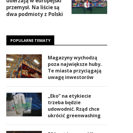
uderzają w europejski
przemysł. Na liście są
dwa podmioty z Polski
POPULARNE TEMATY
Magazyny wychodzą
poza największe huby.
Te miasta przyciągają
uwagę inwestorów
„Eko” na etykiecie
trzeba będzie
udowodnić. Rząd chce
ukrócić greenwashing