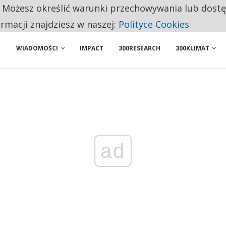
. Możesz określić warunki przechowywania lub dost
 PRZEMYSŁ. NA LIŚCIE SĄ DWA PODMIOTY Z POLSKI
ormacji znajdziesz w naszej:
Polityce Cookies
WIADOMOŚCI
IMPACT
300RESEARCH
300KLIMAT
ad