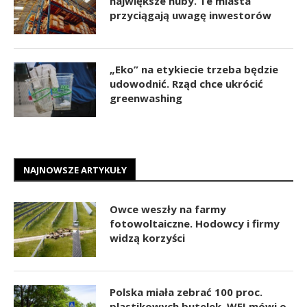
największe huby. Te miasta
przyciągają uwagę inwestorów
„Eko” na etykiecie trzeba będzie
udowodnić. Rząd chce ukrócić
greenwashing
NAJNOWSZE ARTYKUŁY
Owce weszły na farmy
fotowoltaiczne. Hodowcy i firmy
widzą korzyści
Polska miała zebrać 100 proc.
plastikowych butelek. WEI mówi o