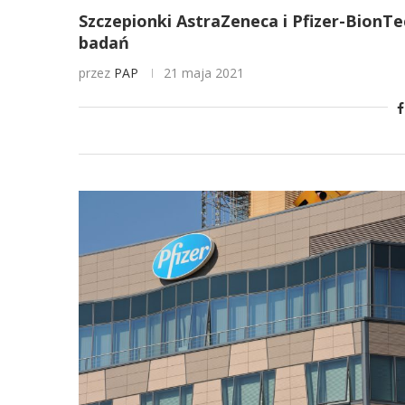
Szczepionki AstraZeneca i Pfizer-BionT
badań
przez
PAP
21 maja 2021