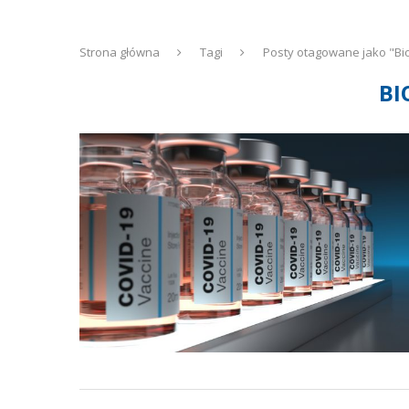
Strona główna
Tagi
Posty otagowane jako "B
BI