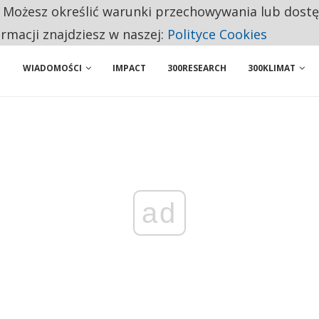
. Możesz określić warunki przechowywania lub dost
 PRZEMYSŁ. NA LIŚCIE SĄ DWA PODMIOTY Z POLSKI
ormacji znajdziesz w naszej:
Polityce Cookies
WIADOMOŚCI
IMPACT
300RESEARCH
300KLIMAT
ad