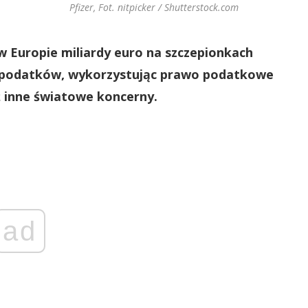
Pfizer, Fot. nitpicker / Shutterstock.com
w Europie miliardy euro na szczepionkach
a podatków, wykorzystując prawo podatkowe
ż inne światowe koncerny.
ad