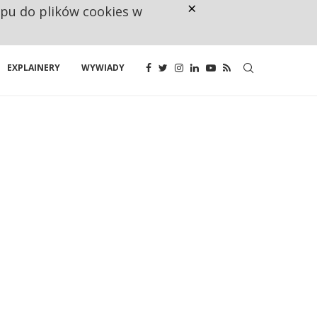
×
ępu do plików cookies w
CO TRZECIĄ ZŁOTÓWKĘ Z EMER
EXPLAINERY
WYWIADY