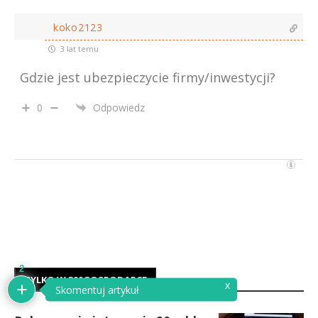
koko2123
3 lat temu
Gdzie jest ubezpieczycie firmy/inwestycji?
0
Odpowiedz
2
TYLKO W 300GOSPODARCE
x
Skomentuj artykuł