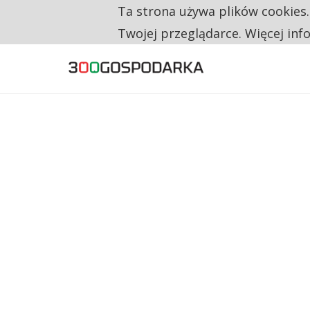
Ta strona używa plików cookies
TYLKO U NAS
RESTRYKCJE CHIN UDERZAJĄ W EUROPEJSKI
Twojej przeglądarce. Więcej inf