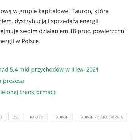
gową w grupie kapitałowej Tauron, która
em, dystrybucją i sprzedażą energii
bejmuje swoim działaniem 18 proc. powierzchni
ergii w Polsce.
ad 5,4 mld przychodów w II kw. 2021
o prezesa
elonej transformacji
O
OZE
RAFAKO
TAURON
TAURON POLSKA ENERGIA