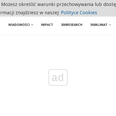
. Możesz określić warunki przechowywania lub dost
 PRZEMYSŁ. NA LIŚCIE SĄ DWA PODMIOTY Z POLSKI
ormacji znajdziesz w naszej:
Polityce Cookies
WIADOMOŚCI
IMPACT
300RESEARCH
300KLIMAT
ad