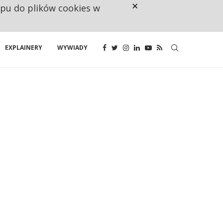
×
ępu do plików cookies w
CO TRZECIĄ ZŁOTÓWKĘ Z EMER
EXPLAINERY
WYWIADY