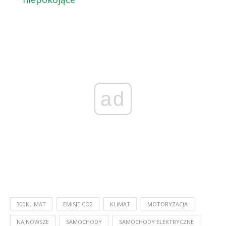
ad
300KLIMAT
EMISJE CO2
KLIMAT
MOTORYZACJA
NAJNOWSZE
SAMOCHODY
SAMOCHODY ELEKTRYCZNE