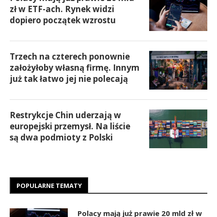
zł w ETF-ach. Rynek widzi
dopiero początek wzrostu
Trzech na czterech ponownie
założyłoby własną firmę. Innym
już tak łatwo jej nie polecają
Restrykcje Chin uderzają w
europejski przemysł. Na liście
są dwa podmioty z Polski
POPULARNE TEMATY
Polacy mają już prawie 20 mld zł w