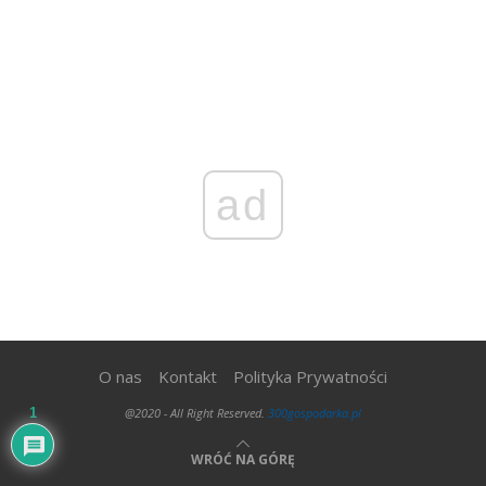
ad
O nas
Kontakt
Polityka Prywatności
1
@2020 - All Right Reserved.
300gospodarka.pl
WRÓĆ NA GÓRĘ