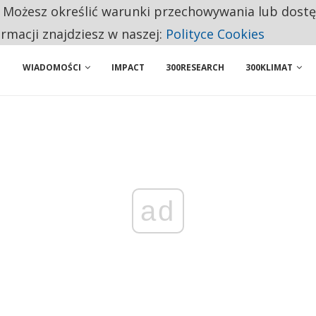
. Możesz określić warunki przechowywania lub dost
NIORZY PRZEZNACZAJĄ NA PODSTAWOWE ZAKUPY
ormacji znajdziesz w naszej:
Polityce Cookies
WIADOMOŚCI
IMPACT
300RESEARCH
300KLIMAT
ad