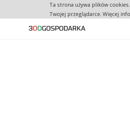
Ta strona używa plików cookies
TYLKO U NAS
CO TRZECIĄ ZŁOTÓWKĘ Z EMERYTURY SE
Twojej przeglądarce. Więcej inf