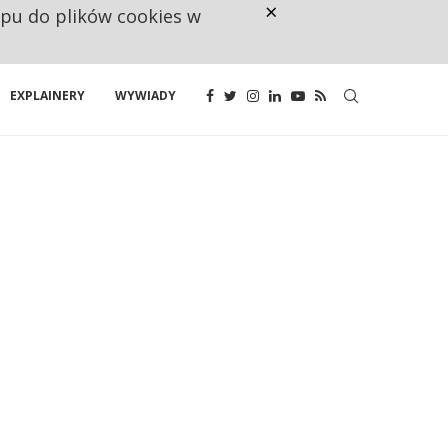
×
ępu do plików cookies w
NA JEDEN WAKAT PRZYPADAJĄ 
EXPLAINERY
WYWIADY