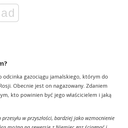
ad
im?
go odcinka gazociągu jamalskiego, którym do
 Rosji. Obecnie jest on nagazowany. Zdaniem
ym, kto powinien być jego właścicielem i jaką
 przesyłu w przyszłości, bardziej jako wzmocnienie
órą można na rewersie z Niemiec gaz ściągnąć i