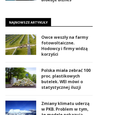
NAJNOWSZE ARTYKUŁY
Owce weszły na farmy
fotowoltaiczne.
Hodowcy i firmy widzą
korzyści
Polska miała zebrać 100
proc. plastikowych
butelek. WEI mówi o
statystycznej iluzji
Zmiany klimatu uderzą
w PKB. Problem w tym,
że modele pokazują