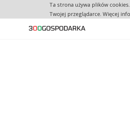
Ta strona używa plików cookies
TYLKO U NAS
RESTRYKCJE CHIN UDERZAJĄ W EUROPEJSKI
Twojej przeglądarce. Więcej inf