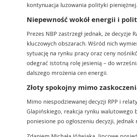
kontynuacja luzowania polityki pieniężnej
Niepewność wokół energii i polit
Prezes NBP zastrzegł jednak, że decyzje R
kluczowych obszarach. Wśród nich wymieni
sytuację na rynku pracy oraz ceny nośnik
odegrać istotną rolę jesienią – do wrześ
dalszego mrożenia cen energii.
Złoty spokojny mimo zaskoczeni
Mimo niespodziewanej decyzji RPP i rela
Glapińskiego, reakcja rynku walutowego b
poniesione po ogłoszeniu decyzji, jednak 
Zdaniem Michała Jóźwiaka, lipcowe posied