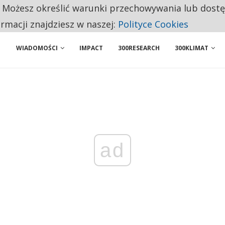
. Możesz określić warunki przechowywania lub dost
 PRZEMYSŁ. NA LIŚCIE SĄ DWA PODMIOTY Z POLSKI
ormacji znajdziesz w naszej:
Polityce Cookies
WIADOMOŚCI
IMPACT
300RESEARCH
300KLIMAT
ad