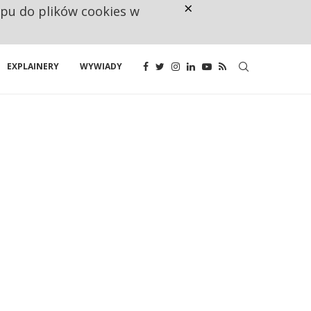
×
ępu do plików cookies w
CO TRZECIĄ ZŁOTÓWKĘ Z EMER
EXPLAINERY
WYWIADY