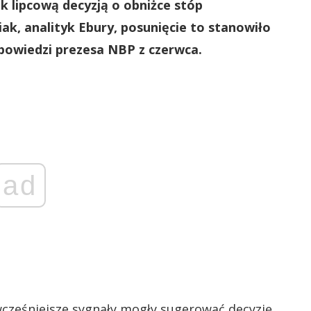
ek lipcową decyzją o obniżce stóp
ak, analityk Ebury, posunięcie to stanowiło
owiedzi prezesa NBP z czerwca.
ad
wcześniejsze sygnały mogły sugerować decyzję