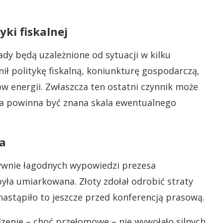
.
yki fiskalnej
ady będą uzależnione od sytuacji w kilku
ł politykę fiskalną, koniunkturę gospodarczą,
ów energii. Zwłaszcza ten ostatni czynnik może
nia powinna być znana skala ewentualnego
a
tywnie łagodnych wypowiedzi prezesa
yła umiarkowana. Złoty zdołał odrobić straty
nastąpiło to jeszcze przed konferencją prasową.
zenie – choć przełomowe – nie wywołało silnych