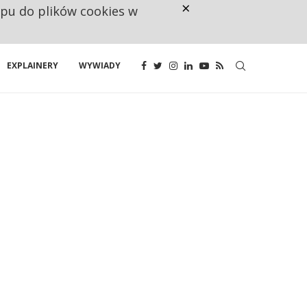
×
ępu do plików cookies w
CO TRZECIĄ ZŁOTÓWKĘ Z EMER
EXPLAINERY
WYWIADY