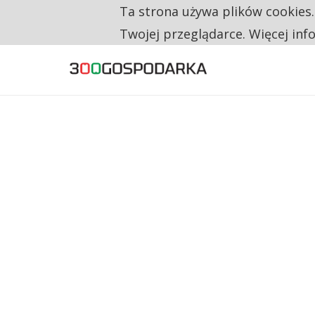
Ta strona używa plików cookies
TYLKO U NAS
RESTRYKCJE CHIN UDERZAJĄ W EUROPEJSKI
Twojej przeglądarce. Więcej inf