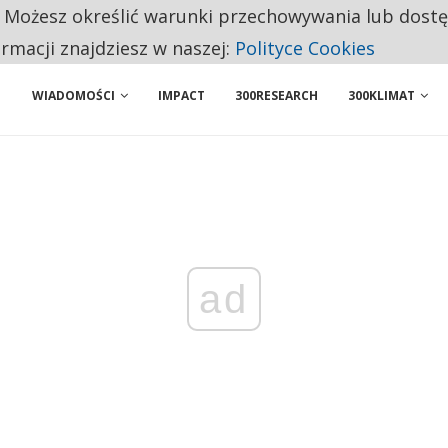
. Możesz określić warunki przechowywania lub dost
 PRZEMYSŁ. NA LIŚCIE SĄ DWA PODMIOTY Z POLSKI
ormacji znajdziesz w naszej:
Polityce Cookies
WIADOMOŚCI
IMPACT
300RESEARCH
300KLIMAT
ad