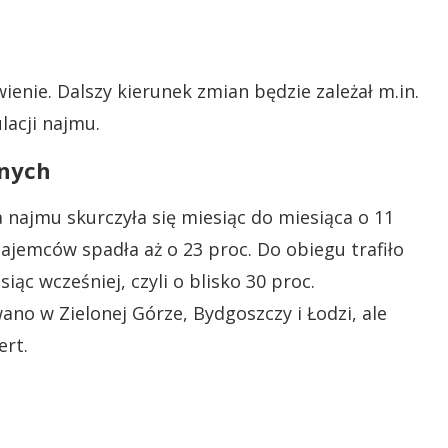
ienie. Dalszy kierunek zmian będzie zależał m.in.
lacji najmu.
anych
najmu skurczyła się miesiąc do miesiąca o 11
najemców spadła aż o 23 proc. Do obiegu trafiło
iąc wcześniej, czyli o blisko 30 proc.
no w Zielonej Górze, Bydgoszczy i Łodzi, ale
ert.