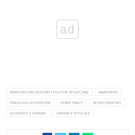
ad
MINISTERSTWO RODZINY I POLITYKI SPOŁECZNEJ
NAJNOWSZE
PRACA DLA UCHODŹCÓW
RYNEK PRACY
SPOŁECZEŃSTWO
UCHODŹCY Z UKRAINY
UKRAIŃCY W POLSCE